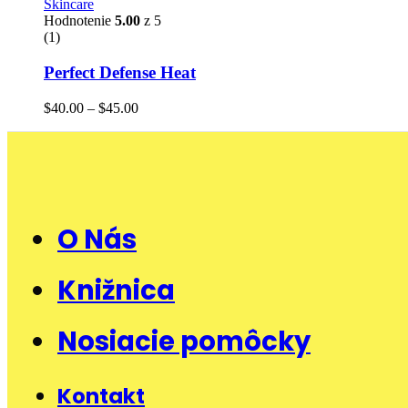
Skincare
Hodnotenie
5.00
z 5
(1)
Perfect Defense Heat
Price
$
40.00
–
$
45.00
range:
$40.00
through
$45.00
O Nás
Knižnica
Nosiacie pomôcky
Kontakt