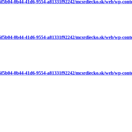
a6f5b04-0b44-41d6-9554-a81331f92242/mcsrdiecko.sk/web/wp-cont
a6f5b04-0b44-41d6-9554-a81331f92242/mcsrdiecko.sk/web/wp-cont
a6f5b04-0b44-41d6-9554-a81331f92242/mcsrdiecko.sk/web/wp-cont