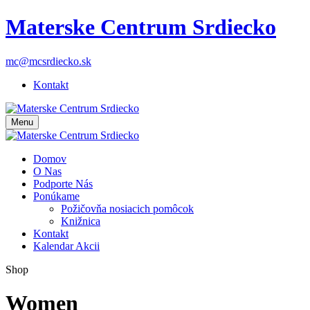
Materske Centrum Srdiecko
mc@mcsrdiecko.sk
Kontakt
Menu
Domov
O Nas
Podporte Nás
Ponúkame
Požičovňa nosiacich pomôcok
Knižnica
Kontakt
Kalendar Akcii
Shop
Women