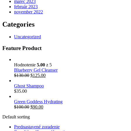
marec 2023
február 2023
november 2022
Categories
Uncategorized
Feature Product
Hodnotenie
5.00
z 5
Blueberry Gel Cleanser
Pôvodná
Aktuálna
$
130.00
$
125.00
cena
cena
bola:
je:
Ghost Shampoo
$130.00.
$125.00.
$
35.00
Green Goddess Hydrating
Pôvodná
Aktuálna
$
100.00
$
90.00
cena
cena
Default sorting
bola:
je:
$100.00.
$90.00.
Prednastavené zoradenie