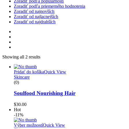
Zoradiť podľa populárnosti
Zoradiť podľa priemerného hodnotenia
Zoradiť od najnovších
Zoradiť od najlacnejších
Zoradiť od najdrahších
Showing all 2 results
Pridať do košíka
Quick View
Skincare
(0)
Soulfood Nourishing Hair
$
30.00
Hot
-11%
Výber možností
Quick View