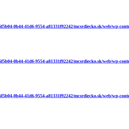
a6f5b04-0b44-41d6-9554-a81331f92242/mcsrdiecko.sk/web/wp-cont
a6f5b04-0b44-41d6-9554-a81331f92242/mcsrdiecko.sk/web/wp-cont
a6f5b04-0b44-41d6-9554-a81331f92242/mcsrdiecko.sk/web/wp-cont