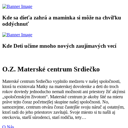
Kde sa dieťa zahrá a maminka si môže na chvíľku
oddýchnuť
Kde Deti učíme mnoho nových zaujímavých vecí
O.Z. Materské centrum Srdiečko
Materské centrum Srdiečko vyplnilo medzeru v našej spoločnosti,
ktorá tu existovala Matky na materskej dovolenke a deti do troch
rokov dovtedy jednoducho nemali možnosti ani priestory žiť akýmsi
„spoločenským životom“. Materské centrum je akoby šité na mieru
práve tejto čoraz početnejšej skupine našej spoločnosti. No,
samozrejme, centrum otvára čoraz častejšie svoju náruč aj ostatným,
ktorí radi do jeho priestorov zavítajú. Svoje miesto si tu našli aj
oteckovia, starší súrodenci, starí rodičia, tety…
O Nás