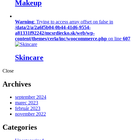
Makeup
Warning
: Trying to access array offset on false in
/data/2/a/2a6f5b04-0b44-41d6-9554-
a81331f92242/mcsrdiecko.sk/web/wp-
content/themes/cerla/inc/woocommerce.php
on line
607
Skincare
Close
Archives
september 2024
marec 2023
február 2023
november 2022
Categories