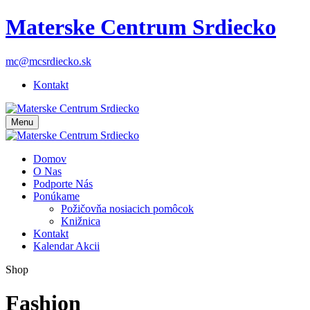
Materske Centrum Srdiecko
mc@mcsrdiecko.sk
Kontakt
Menu
Domov
O Nas
Podporte Nás
Ponúkame
Požičovňa nosiacich pomôcok
Knižnica
Kontakt
Kalendar Akcii
Shop
Fashion