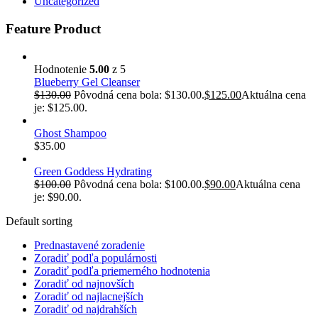
Uncategorized
Feature Product
Hodnotenie
5.00
z 5
Blueberry Gel Cleanser
$
130.00
Pôvodná cena bola: $130.00.
$
125.00
Aktuálna cena
je: $125.00.
Ghost Shampoo
$
35.00
Green Goddess Hydrating
$
100.00
Pôvodná cena bola: $100.00.
$
90.00
Aktuálna cena
je: $90.00.
Default sorting
Prednastavené zoradenie
Zoradiť podľa populárnosti
Zoradiť podľa priemerného hodnotenia
Zoradiť od najnovších
Zoradiť od najlacnejších
Zoradiť od najdrahších