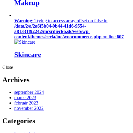
Makeup
Warning
: Trying to access array offset on false in
/data/2/a/2a6f5b04-0b44-41d6-9554-
a81331f92242/mcsrdiecko.sk/web/wp-
content/themes/cerla/inc/woocommerce.php
on line
607
Skincare
Close
Archives
september 2024
marec 2023
február 2023
november 2022
Categories