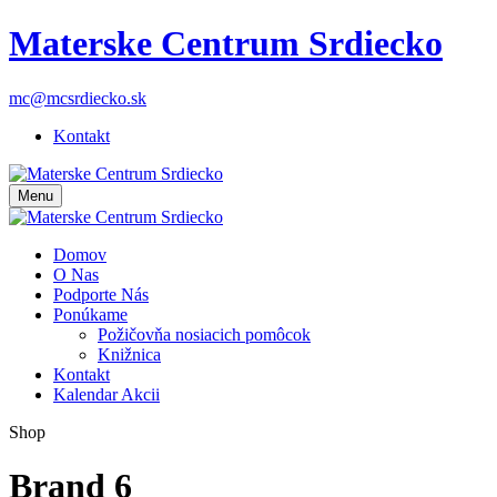
Materske Centrum Srdiecko
mc@mcsrdiecko.sk
Kontakt
Menu
Domov
O Nas
Podporte Nás
Ponúkame
Požičovňa nosiacich pomôcok
Knižnica
Kontakt
Kalendar Akcii
Shop
Brand 6