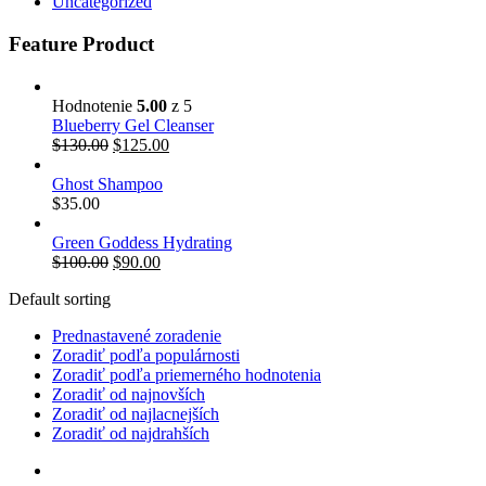
Uncategorized
Feature Product
Hodnotenie
5.00
z 5
Blueberry Gel Cleanser
$
130.00
$
125.00
Ghost Shampoo
$
35.00
Green Goddess Hydrating
$
100.00
$
90.00
Default sorting
Prednastavené zoradenie
Zoradiť podľa populárnosti
Zoradiť podľa priemerného hodnotenia
Zoradiť od najnovších
Zoradiť od najlacnejších
Zoradiť od najdrahších