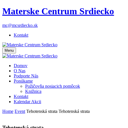
Materske Centrum Srdiecko
mc@mcsrdiecko.sk
Kontakt
Menu
Domov
O Nas
Podporte Nás
Ponúkame
Požičovňa nosiacich pomôcok
Knižnica
Kontakt
Kalendar Akcii
Home
Event
Tehotenská strata
Tehotenská strata
Tehotenská strata