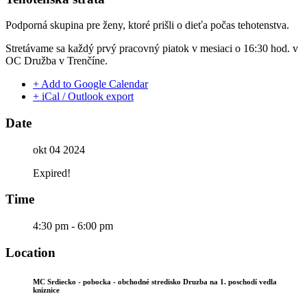
Podporná skupina pre ženy, ktoré prišli o dieťa počas tehotenstva.
Stretávame sa každý prvý pracovný piatok v mesiaci o 16:30 hod. v
OC Družba v Trenčíne.
+ Add to Google Calendar
+ iCal / Outlook export
Date
okt 04 2024
Expired!
Time
4:30 pm - 6:00 pm
Location
MC Srdiecko - pobocka - obchodné stredisko Druzba na 1. poschodí vedla
kniznice