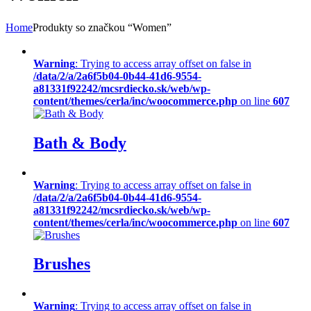
Home
Produkty so značkou “Women”
Warning
: Trying to access array offset on false in
/data/2/a/2a6f5b04-0b44-41d6-9554-
a81331f92242/mcsrdiecko.sk/web/wp-
content/themes/cerla/inc/woocommerce.php
on line
607
Bath & Body
Warning
: Trying to access array offset on false in
/data/2/a/2a6f5b04-0b44-41d6-9554-
a81331f92242/mcsrdiecko.sk/web/wp-
content/themes/cerla/inc/woocommerce.php
on line
607
Brushes
Warning
: Trying to access array offset on false in