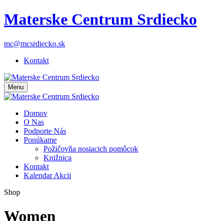
Materske Centrum Srdiecko
mc@mcsrdiecko.sk
Kontakt
Menu
Domov
O Nas
Podporte Nás
Ponúkame
Požičovňa nosiacich pomôcok
Knižnica
Kontakt
Kalendar Akcii
Shop
Women