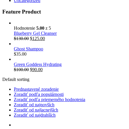
Uncategorized
Feature Product
Hodnotenie
5.00
z 5
Blueberry Gel Cleanser
Pôvodná
Aktuálna
$
130.00
$
125.00
cena
cena
bola:
je:
Ghost Shampoo
$130.00.
$125.00.
$
35.00
Green Goddess Hydrating
Pôvodná
Aktuálna
$
100.00
$
90.00
cena
cena
Default sorting
bola:
je:
$100.00.
$90.00.
Prednastavené zoradenie
Zoradiť podľa populárnosti
Zoradiť podľa priemerného hodnotenia
Zoradiť od najnovších
Zoradiť od najlacnejších
Zoradiť od najdrahších