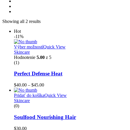
Showing all 2 results
Hot
-11%
Výber možností
Quick View
Skincare
Hodnotenie
5.00
z 5
(1)
Perfect Defense Heat
Price
$
40.00
–
$
45.00
range:
$40.00
Pridať do košíka
Quick View
through
Skincare
$45.00
(0)
Soulfood Nourishing Hair
$
30.00