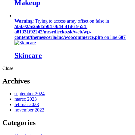
Makeup
Warning
: Trying to access array offset on false in
/data/2/a/2a6f5b04-0b44-41d6-9554-
a81331f92242/mcsrdiecko.sk/web/wp-
content/themes/cerla/inc/woocommerce.php
on line
607
Skincare
Close
Archives
september 2024
marec 2023
február 2023
november 2022
Categories