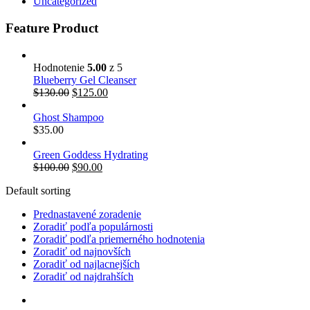
Uncategorized
Feature Product
Hodnotenie
5.00
z 5
Blueberry Gel Cleanser
Pôvodná
Aktuálna
$
130.00
$
125.00
cena
cena
bola:
je:
Ghost Shampoo
$130.00.
$125.00.
$
35.00
Green Goddess Hydrating
Pôvodná
Aktuálna
$
100.00
$
90.00
cena
cena
Default sorting
bola:
je:
$100.00.
$90.00.
Prednastavené zoradenie
Zoradiť podľa populárnosti
Zoradiť podľa priemerného hodnotenia
Zoradiť od najnovších
Zoradiť od najlacnejších
Zoradiť od najdrahších