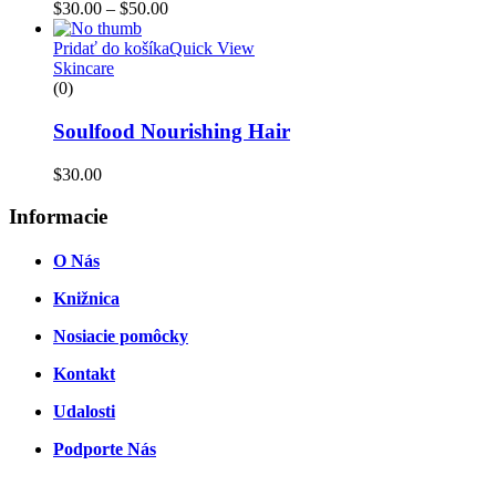
Price
$
30.00
–
$
50.00
range:
$30.00
Pridať do košíka
Quick View
through
Skincare
$50.00
(0)
Soulfood Nourishing Hair
$
30.00
Informacie
O Nás
Knižnica
Nosiacie pomôcky
Kontakt
Udalosti
Podporte Nás