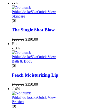
range:
-5%
$40.00
through
Pridať do košíka
Quick View
$45.00
Skincare
(0)
The Single Shot Blow
Pôvodná
Aktuálna
$
200.00
$
190.00
cena
cena
Hot
bola:
je:
-13%
$200.00.
$190.00.
Pridať do košíka
Quick View
Bath & Body
(0)
Peach Moisturizing Lip
Pôvodná
Aktuálna
$
400.00
$
350.00
cena
cena
-14%
bola:
je:
$400.00.
$350.00.
Pridať do košíka
Quick View
Brushes
(0)