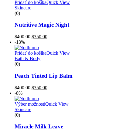
Pridať do košíka
Quick View
Skincare
(0)
Nutritive Magic Night
Pôvodná
Aktuálna
$
400.00
$
350.00
cena
cena
-13%
bola:
je:
$400.00.
$350.00.
Pridať do košíka
Quick View
Bath & Body
(0)
Peach Tinted Lip Balm
Pôvodná
Aktuálna
$
400.00
$
350.00
cena
cena
-8%
bola:
je:
$400.00.
$350.00.
Výber možností
Quick View
Skincare
(0)
Miracle Milk Leave