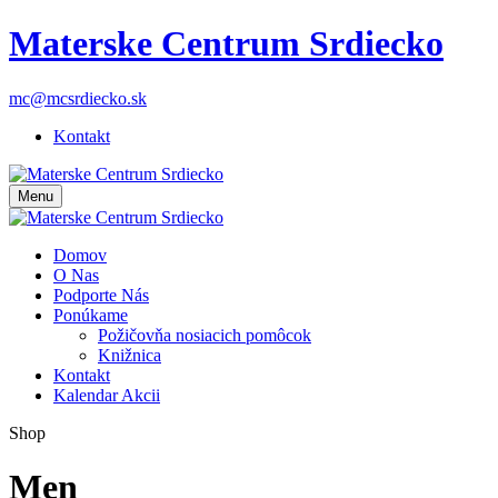
Materske Centrum Srdiecko
mc@mcsrdiecko.sk
Kontakt
Menu
Domov
O Nas
Podporte Nás
Ponúkame
Požičovňa nosiacich pomôcok
Knižnica
Kontakt
Kalendar Akcii
Shop
Men