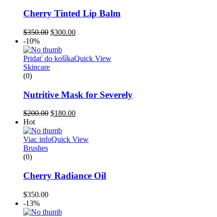
Cherry Tinted Lip Balm
Pôvodná
Aktuálna
$
350.00
$
300.00
cena
cena
-10%
bola:
je:
$350.00.
$300.00.
Pridať do košíka
Quick View
Skincare
(0)
Nutritive Mask for Severely
Pôvodná
Aktuálna
$
200.00
$
180.00
cena
cena
Hot
bola:
je:
$200.00.
$180.00.
Viac info
Quick View
Brushes
(0)
Cherry Radiance Oil
$
350.00
-13%