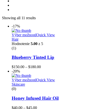
Showing all 11 results
-17%
Výber možností
Quick View
Hair
Hodnotenie
5.00
z 5
(1)
Blueberry Tinted Lip
Price
$
150.00
–
$
180.00
range:
-20%
$150.00
through
Výber možností
Quick View
$180.00
Skincare
(0)
Honey Infused Hair Oil
Price
$
40.00
–
$
45.00