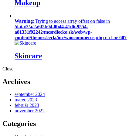
Makeup
Warning
: Trying to access array offset on false in
/data/2/a/2a6f5b04-0b44-41d6-9554-
a81331f92242/mcsrdiecko.sk/web/wp-
content/themes/cerla/inc/woocommerce.php
on line
607
Skincare
Close
Archives
september 2024
marec 2023
február 2023
november 2022
Categories