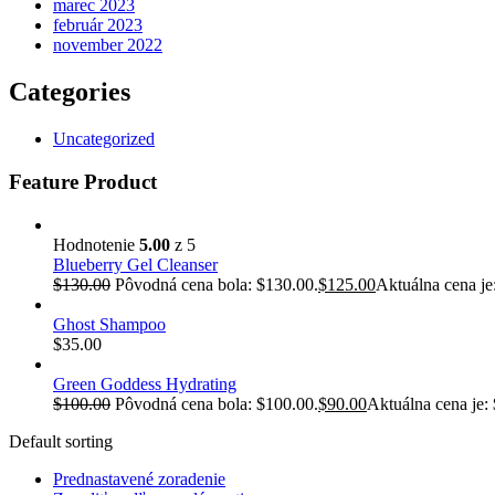
marec 2023
február 2023
november 2022
Categories
Uncategorized
Feature Product
Hodnotenie
5.00
z 5
Blueberry Gel Cleanser
$
130.00
Pôvodná cena bola: $130.00.
$
125.00
Aktuálna cena je
Ghost Shampoo
$
35.00
Green Goddess Hydrating
$
100.00
Pôvodná cena bola: $100.00.
$
90.00
Aktuálna cena je:
Default sorting
Prednastavené zoradenie