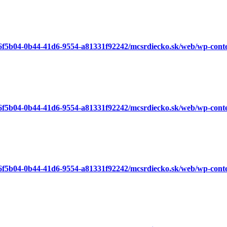
a6f5b04-0b44-41d6-9554-a81331f92242/mcsrdiecko.sk/web/wp-cont
a6f5b04-0b44-41d6-9554-a81331f92242/mcsrdiecko.sk/web/wp-cont
a6f5b04-0b44-41d6-9554-a81331f92242/mcsrdiecko.sk/web/wp-cont