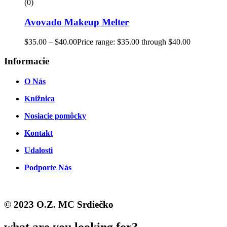
(0)
Avovado Makeup Melter
$
35.00
–
$
40.00
Price range: $35.00 through $40.00
Informacie
O Nás
Knižnica
Nosiacie pomôcky
Kontakt
Udalosti
Podporte Nás
© 2023 O.Z. MC Srdiečko
what are you looking for?