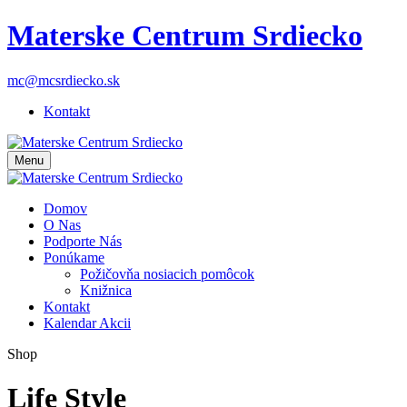
Materske Centrum Srdiecko
mc@mcsrdiecko.sk
Kontakt
Menu
Domov
O Nas
Podporte Nás
Ponúkame
Požičovňa nosiacich pomôcok
Knižnica
Kontakt
Kalendar Akcii
Shop
Life Style