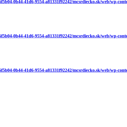
a6f5b04-0b44-41d6-9554-a81331f92242/mcsrdiecko.sk/web/wp-cont
a6f5b04-0b44-41d6-9554-a81331f92242/mcsrdiecko.sk/web/wp-cont
a6f5b04-0b44-41d6-9554-a81331f92242/mcsrdiecko.sk/web/wp-cont