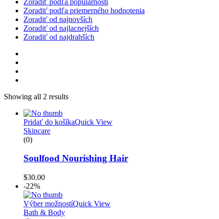
Zoradiť podľa populárnosti
Zoradiť podľa priemerného hodnotenia
Zoradiť od najnovších
Zoradiť od najlacnejších
Zoradiť od najdrahších
Showing all 2 results
Pridať do košíka
Quick View
Skincare
(0)
Soulfood Nourishing Hair
$
30.00
-22%
Výber možností
Quick View
Bath & Body