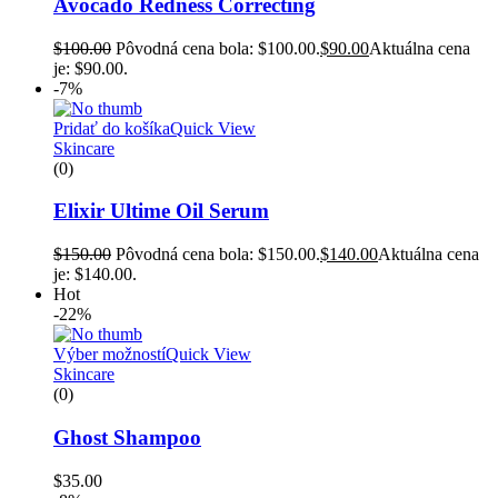
Avocado Redness Correcting
$
100.00
Pôvodná cena bola: $100.00.
$
90.00
Aktuálna cena
je: $90.00.
-7%
Pridať do košíka
Quick View
Skincare
(0)
Elixir Ultime Oil Serum
$
150.00
Pôvodná cena bola: $150.00.
$
140.00
Aktuálna cena
je: $140.00.
Hot
-22%
Výber možností
Quick View
Skincare
(0)
Ghost Shampoo
$
35.00