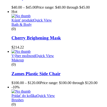
$
40.00
–
$
45.00
Price range: $40.00 through $45.00
Hot
Kúpiť produkt
Quick View
Bath & Body
(0)
Cherry Brighening Mask
$
214.22
Výber možností
Quick View
Makeup
(0)
Zames Plastic Side Chair
$
100.00
–
$
120.00
Price range: $100.00 through $120.00
-10%
Pridať do košíka
Quick View
Brushes
(0)