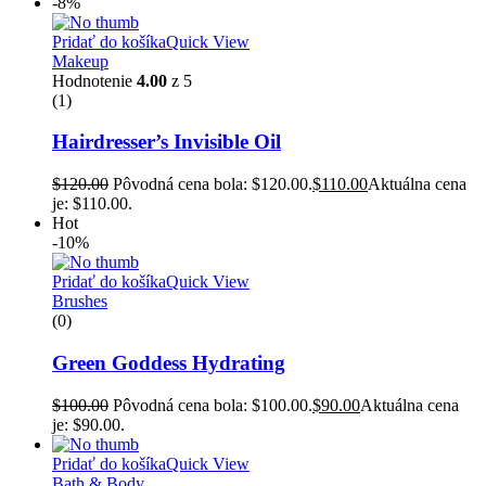
-8%
Pridať do košíka
Quick View
Makeup
Hodnotenie
4.00
z 5
(1)
Hairdresser’s Invisible Oil
$
120.00
Pôvodná cena bola: $120.00.
$
110.00
Aktuálna cena
je: $110.00.
Hot
-10%
Pridať do košíka
Quick View
Brushes
(0)
Green Goddess Hydrating
$
100.00
Pôvodná cena bola: $100.00.
$
90.00
Aktuálna cena
je: $90.00.
Pridať do košíka
Quick View
Bath & Body