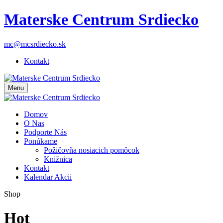
Materske Centrum Srdiecko
mc@mcsrdiecko.sk
Kontakt
Menu
Domov
O Nas
Podporte Nás
Ponúkame
Požičovňa nosiacich pomôcok
Knižnica
Kontakt
Kalendar Akcii
Shop
Hot