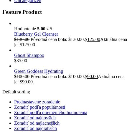
Uncategorized
Feature Product
Hodnotenie
5.00
z 5
Blueberry Gel Cleanser
$
130.00
Pôvodná cena bola: $130.00.
$
125.00
Aktuálna cena
je: $125.00.
Ghost Shampoo
$
35.00
Green Goddess Hydrating
$
100.00
Pôvodná cena bola: $100.00.
$
90.00
Aktuálna cena
je: $90.00.
Default sorting
Prednastavené zoradenie
Zoradiť podľa populárnosti
Zoradiť podľa priemerného hodnotenia
Zoradiť od najnovších
Zoradiť od najlacnejších
Zoradiť od najdrahších