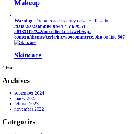
Makeup
Warning
: Trying to access array offset on false in
/data/2/a/2a6f5b04-0b44-41d6-9554-
a81331f92242/mcsrdiecko.sk/web/wp-
content/themes/cerla/inc/woocommerce.php
on line
607
Skincare
Close
Archives
september 2024
marec 2023
február 2023
november 2022
Categories