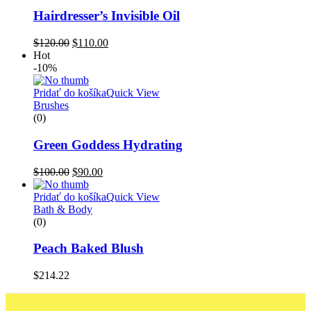
Hairdresser’s Invisible Oil
Pôvodná
Aktuálna
$
120.00
$
110.00
cena
cena
Hot
bola:
je:
-10%
$120.00.
$110.00.
Pridať do košíka
Quick View
Brushes
(0)
Green Goddess Hydrating
Pôvodná
Aktuálna
$
100.00
$
90.00
cena
cena
bola:
je:
Pridať do košíka
Quick View
$100.00.
$90.00.
Bath & Body
(0)
Peach Baked Blush
$
214.22