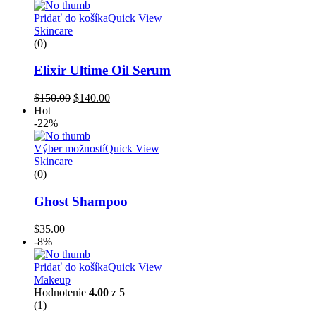
bola:
je:
$100.00.
$90.00.
Pridať do košíka
Quick View
Skincare
(0)
Elixir Ultime Oil Serum
Pôvodná
Aktuálna
$
150.00
$
140.00
cena
cena
Hot
bola:
je:
-22%
$150.00.
$140.00.
Výber možností
Quick View
Skincare
(0)
Ghost Shampoo
$
35.00
-8%
Pridať do košíka
Quick View
Makeup
Hodnotenie
4.00
z 5
(1)