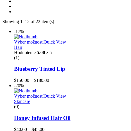
Showing 1–12 of 22 item(s)
-17%
Výber možností
Quick View
Hair
Hodnotenie
5.00
z 5
(1)
Blueberry Tinted Lip
Price
$
150.00
–
$
180.00
range:
-20%
$150.00
through
Výber možností
Quick View
$180.00
Skincare
(0)
Honey Infused Hair Oil
Price
$
40.00
–
$
45.00