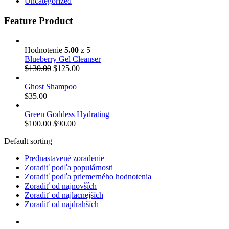
Uncategorized
Feature Product
Hodnotenie
5.00
z 5
Blueberry Gel Cleanser
Pôvodná
Aktuálna
$
130.00
$
125.00
cena
cena
bola:
je:
Ghost Shampoo
$130.00.
$125.00.
$
35.00
Green Goddess Hydrating
Pôvodná
Aktuálna
$
100.00
$
90.00
cena
cena
Default sorting
bola:
je:
$100.00.
$90.00.
Prednastavené zoradenie
Zoradiť podľa populárnosti
Zoradiť podľa priemerného hodnotenia
Zoradiť od najnovších
Zoradiť od najlacnejších
Zoradiť od najdrahších