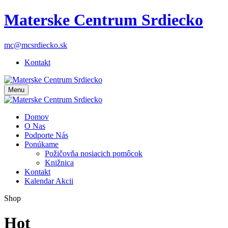
Materske Centrum Srdiecko
mc@mcsrdiecko.sk
Kontakt
Menu
Domov
O Nas
Podporte Nás
Ponúkame
Požičovňa nosiacich pomôcok
Knižnica
Kontakt
Kalendar Akcii
Shop
Hot