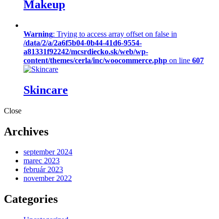
Makeup
Warning
: Trying to access array offset on false in
/data/2/a/2a6f5b04-0b44-41d6-9554-
a81331f92242/mcsrdiecko.sk/web/wp-
content/themes/cerla/inc/woocommerce.php
on line
607
Skincare
Close
Archives
september 2024
marec 2023
február 2023
november 2022
Categories