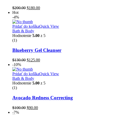
Pôvodná
Aktuálna
$
200.00
$
180.00
cena
cena
Hot
bola:
je:
-4%
$200.00.
$180.00.
Pridať do košíka
Quick View
Bath & Body
Hodnotenie
5.00
z 5
(1)
Blueberry Gel Cleanser
Pôvodná
Aktuálna
$
130.00
$
125.00
cena
cena
-10%
bola:
je:
$130.00.
$125.00.
Pridať do košíka
Quick View
Bath & Body
Hodnotenie
5.00
z 5
(1)
Avocado Redness Correcting
Pôvodná
Aktuálna
$
100.00
$
90.00
cena
cena
-7%