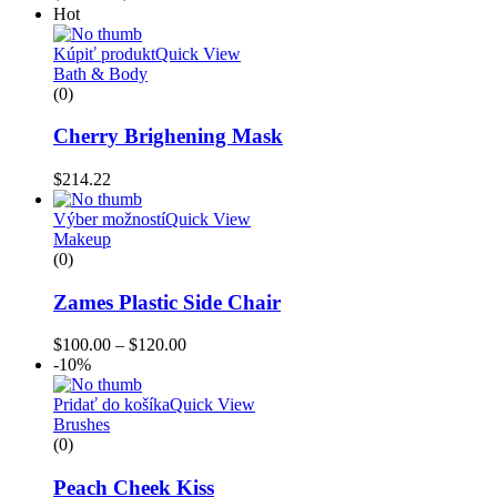
range:
Hot
$40.00
through
Kúpiť produkt
Quick View
$45.00
Bath & Body
(0)
Cherry Brighening Mask
$
214.22
Výber možností
Quick View
Makeup
(0)
Zames Plastic Side Chair
Price
$
100.00
–
$
120.00
range:
-10%
$100.00
through
Pridať do košíka
Quick View
$120.00
Brushes
(0)
Peach Cheek Kiss