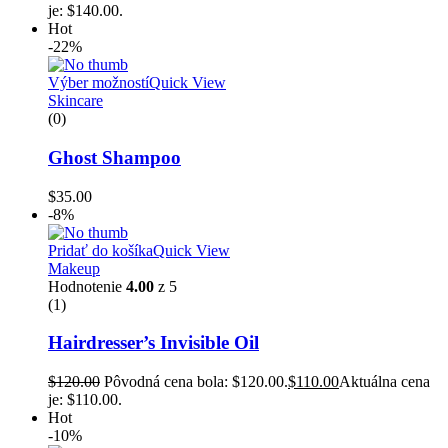
je: $140.00.
Hot
-22%
Výber možností
Quick View
Skincare
(0)
Ghost Shampoo
$
35.00
-8%
Pridať do košíka
Quick View
Makeup
Hodnotenie
4.00
z 5
(1)
Hairdresser’s Invisible Oil
$
120.00
Pôvodná cena bola: $120.00.
$
110.00
Aktuálna cena
je: $110.00.
Hot
-10%