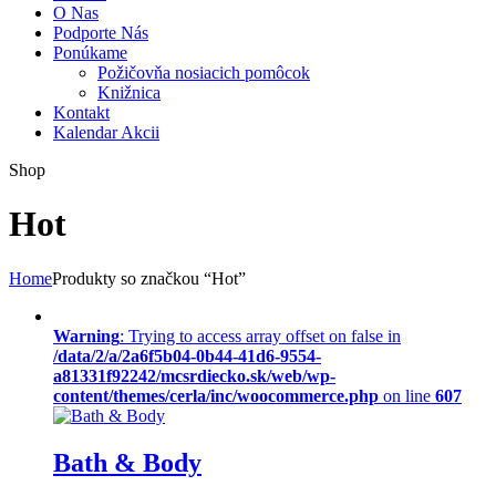
O Nas
Podporte Nás
Ponúkame
Požičovňa nosiacich pomôcok
Knižnica
Kontakt
Kalendar Akcii
Shop
Hot
Home
Produkty so značkou “Hot”
Warning
: Trying to access array offset on false in
/data/2/a/2a6f5b04-0b44-41d6-9554-
a81331f92242/mcsrdiecko.sk/web/wp-
content/themes/cerla/inc/woocommerce.php
on line
607
Bath & Body