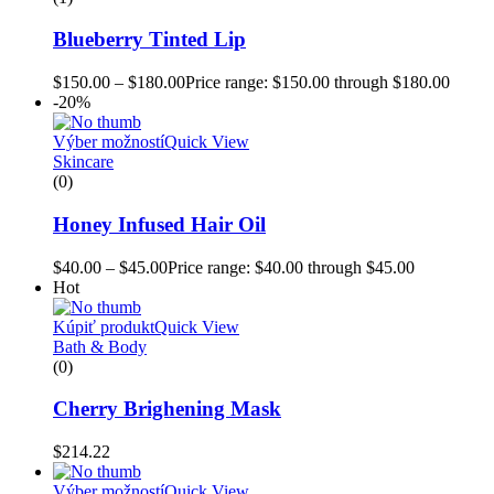
Blueberry Tinted Lip
$
150.00
–
$
180.00
Price range: $150.00 through $180.00
-20%
Výber možností
Quick View
Skincare
(0)
Honey Infused Hair Oil
$
40.00
–
$
45.00
Price range: $40.00 through $45.00
Hot
Kúpiť produkt
Quick View
Bath & Body
(0)
Cherry Brighening Mask
$
214.22
Výber možností
Quick View