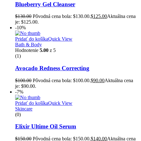
Blueberry Gel Cleanser
$
130.00
Pôvodná cena bola: $130.00.
$
125.00
Aktuálna cena
je: $125.00.
-10%
Pridať do košíka
Quick View
Bath & Body
Hodnotenie
5.00
z 5
(1)
Avocado Redness Correcting
$
100.00
Pôvodná cena bola: $100.00.
$
90.00
Aktuálna cena
je: $90.00.
-7%
Pridať do košíka
Quick View
Skincare
(0)
Elixir Ultime Oil Serum
$
150.00
Pôvodná cena bola: $150.00.
$
140.00
Aktuálna cena