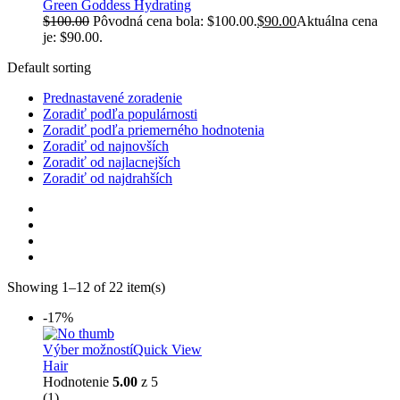
Green Goddess Hydrating
$
100.00
Pôvodná cena bola: $100.00.
$
90.00
Aktuálna cena
je: $90.00.
Default sorting
Prednastavené zoradenie
Zoradiť podľa populárnosti
Zoradiť podľa priemerného hodnotenia
Zoradiť od najnovších
Zoradiť od najlacnejších
Zoradiť od najdrahších
Showing 1–12 of 22 item(s)
-17%
Výber možností
Quick View
Hair
Hodnotenie
5.00
z 5
(1)