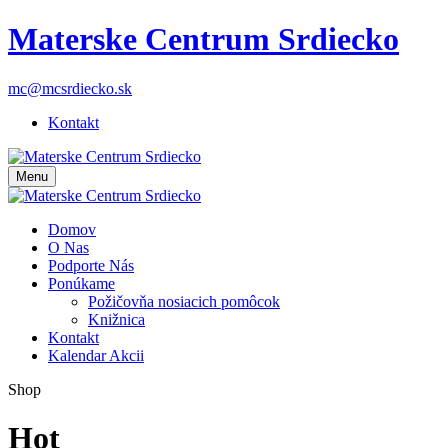
Materske Centrum Srdiecko
mc@mcsrdiecko.sk
Kontakt
Menu
Domov
O Nas
Podporte Nás
Ponúkame
Požičovňa nosiacich pomôcok
Knižnica
Kontakt
Kalendar Akcii
Shop
Hot