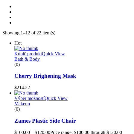
Showing 1–12 of 22 item(s)
Hot
Kúpiť produkt
Quick View
Bath & Body
(0)
Cherry Brighening Mask
$
214.22
Výber možností
Quick View
Makeup
(0)
Zames Plastic Side Chair
$
100.00
–
$
120.00
Price range: $100.00 through $120.00