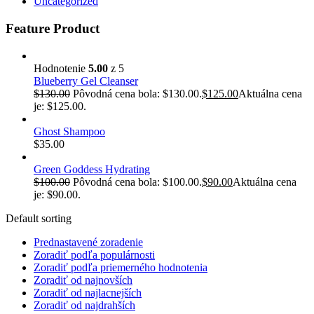
Uncategorized
Feature Product
Hodnotenie
5.00
z 5
Blueberry Gel Cleanser
$
130.00
Pôvodná cena bola: $130.00.
$
125.00
Aktuálna cena
je: $125.00.
Ghost Shampoo
$
35.00
Green Goddess Hydrating
$
100.00
Pôvodná cena bola: $100.00.
$
90.00
Aktuálna cena
je: $90.00.
Default sorting
Prednastavené zoradenie
Zoradiť podľa populárnosti
Zoradiť podľa priemerného hodnotenia
Zoradiť od najnovších
Zoradiť od najlacnejších
Zoradiť od najdrahších