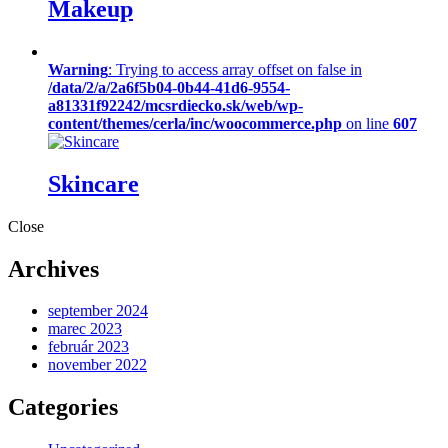
Makeup
Warning
: Trying to access array offset on false in
/data/2/a/2a6f5b04-0b44-41d6-9554-
a81331f92242/mcsrdiecko.sk/web/wp-
content/themes/cerla/inc/woocommerce.php
on line
607
Skincare
Close
Archives
september 2024
marec 2023
február 2023
november 2022
Categories