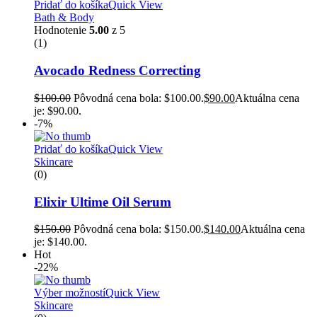
Pridať do košíka
Quick View
Bath & Body
Hodnotenie
5.00
z 5
(1)
Avocado Redness Correcting
$
100.00
Pôvodná cena bola: $100.00.
$
90.00
Aktuálna cena
je: $90.00.
-7%
Pridať do košíka
Quick View
Skincare
(0)
Elixir Ultime Oil Serum
$
150.00
Pôvodná cena bola: $150.00.
$
140.00
Aktuálna cena
je: $140.00.
Hot
-22%
Výber možností
Quick View
Skincare