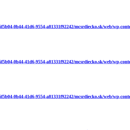
a6f5b04-0b44-41d6-9554-a81331f92242/mcsrdiecko.sk/web/wp-cont
a6f5b04-0b44-41d6-9554-a81331f92242/mcsrdiecko.sk/web/wp-cont
a6f5b04-0b44-41d6-9554-a81331f92242/mcsrdiecko.sk/web/wp-cont