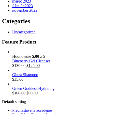
marec 2023
február 2023
november 2022
Categories
Uncategorized
Feature Product
Hodnotenie
5.00
z 5
Blueberry Gel Cleanser
$
130.00
$
125.00
Ghost Shampoo
$
35.00
Green Goddess Hydrating
$
100.00
$
90.00
Default sorting
Prednastavené zoradenie