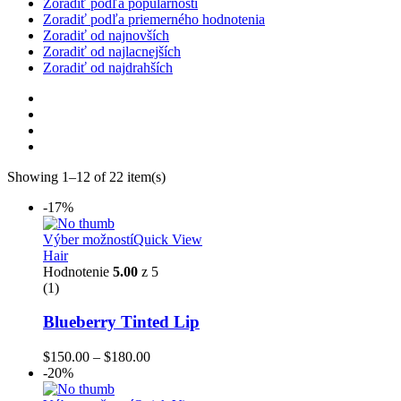
Zoradiť podľa populárnosti
Zoradiť podľa priemerného hodnotenia
Zoradiť od najnovších
Zoradiť od najlacnejších
Zoradiť od najdrahších
Showing 1–12 of 22 item(s)
-17%
Výber možností
Quick View
Hair
Hodnotenie
5.00
z 5
(1)
Blueberry Tinted Lip
$
150.00
–
$
180.00
-20%