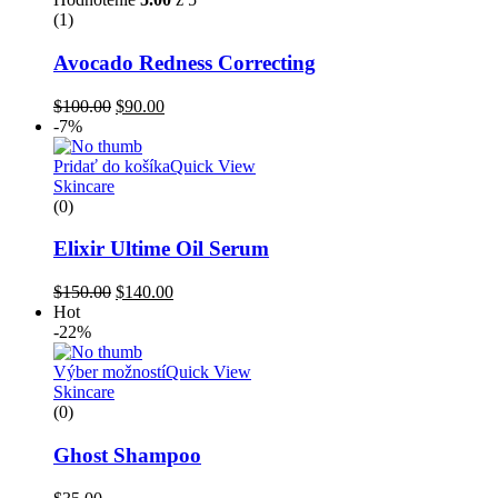
(1)
Avocado Redness Correcting
$
100.00
$
90.00
-7%
Pridať do košíka
Quick View
Skincare
(0)
Elixir Ultime Oil Serum
$
150.00
$
140.00
Hot
-22%
Výber možností
Quick View
Skincare
(0)
Ghost Shampoo