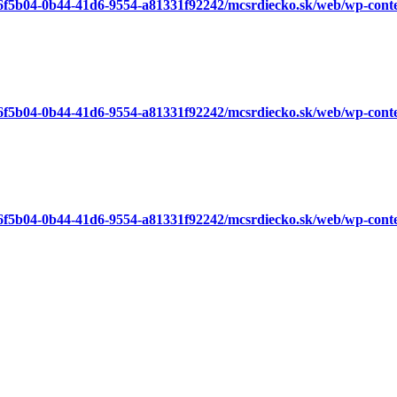
a6f5b04-0b44-41d6-9554-a81331f92242/mcsrdiecko.sk/web/wp-cont
a6f5b04-0b44-41d6-9554-a81331f92242/mcsrdiecko.sk/web/wp-cont
a6f5b04-0b44-41d6-9554-a81331f92242/mcsrdiecko.sk/web/wp-cont