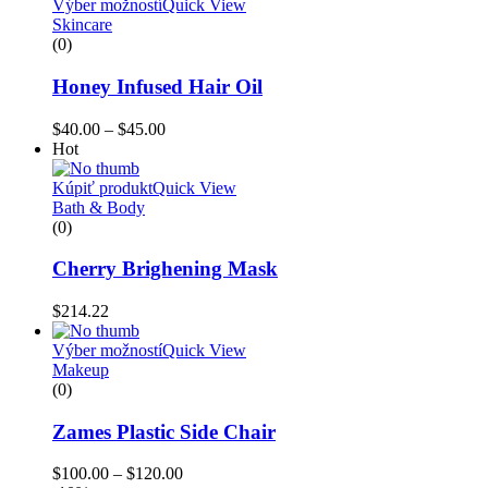
Výber možností
Quick View
Skincare
(0)
Honey Infused Hair Oil
$
40.00
–
$
45.00
Hot
Kúpiť produkt
Quick View
Bath & Body
(0)
Cherry Brighening Mask
$
214.22
Výber možností
Quick View
Makeup
(0)
Zames Plastic Side Chair
$
100.00
–
$
120.00