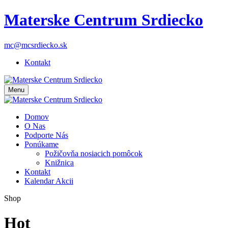
Materske Centrum Srdiecko
mc@mcsrdiecko.sk
Kontakt
Menu
Domov
O Nas
Podporte Nás
Ponúkame
Požičovňa nosiacich pomôcok
Knižnica
Kontakt
Kalendar Akcii
Shop
Hot