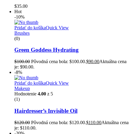
$
35.00
Hot
-10%
Pridať do košíka
Quick View
Brushes
(0)
Green Goddess Hydrating
$
100.00
Pôvodná cena bola: $100.00.
$
90.00
Aktuálna cena
je: $90.00.
-8%
Pridať do košíka
Quick View
Makeup
Hodnotenie
4.00
z 5
(1)
Hairdresser’s Invisible Oil
$
120.00
Pôvodná cena bola: $120.00.
$
110.00
Aktuálna cena
je: $110.00.
-20%