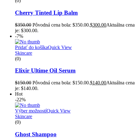
(0)
Cherry Tinted Lip Balm
$
350.00
Pôvodná cena bola: $350.00.
$
300.00
Aktuálna cena
je: $300.00.
-7%
Pridať do košíka
Quick View
Skincare
(0)
Elixir Ultime Oil Serum
$
150.00
Pôvodná cena bola: $150.00.
$
140.00
Aktuálna cena
je: $140.00.
Hot
-22%
Výber možností
Quick View
Skincare
(0)
Ghost Shampoo