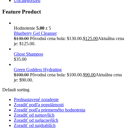
Uncategorized
Feature Product
Hodnotenie
5.00
z 5
Blueberry Gel Cleanser
$
130.00
Pôvodná cena bola: $130.00.
$
125.00
Aktuálna cena
je: $125.00.
Ghost Shampoo
$
35.00
Green Goddess Hydrating
$
100.00
Pôvodná cena bola: $100.00.
$
90.00
Aktuálna cena
je: $90.00.
Default sorting
Prednastavené zoradenie
Zoradiť podľa populárnosti
Zoradiť podľa priemerného hodnotenia
Zoradiť od najnovších
Zoradiť od najlacnejších
Zoradiť od najdrahších