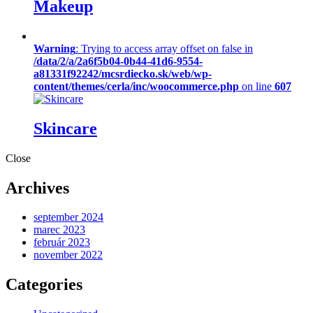
Makeup
Warning
: Trying to access array offset on false in
/data/2/a/2a6f5b04-0b44-41d6-9554-
a81331f92242/mcsrdiecko.sk/web/wp-
content/themes/cerla/inc/woocommerce.php
on line
607
Skincare
Close
Archives
september 2024
marec 2023
február 2023
november 2022
Categories