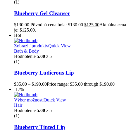
(1)
Blueberry Gel Cleanser
$
130.00
Pôvodná cena bola: $130.00.
$
125.00
Aktuálna cena
je: $125.00.
Hot
Zobraziť produkty
Quick View
Bath & Body
Hodnotenie
5.00
z 5
(1)
Blueberry Ludicrous Lip
$
35.00
–
$
190.00
Price range: $35.00 through $190.00
-17%
Výber možností
Quick View
Hair
Hodnotenie
5.00
z 5
(1)
Blueberry Tinted Lip