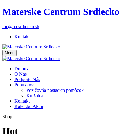
Materske Centrum Srdiecko
mc@mcsrdiecko.sk
Kontakt
Menu
Domov
O Nas
Podporte Nás
Ponúkame
Požičovňa nosiacich pomôcok
Knižnica
Kontakt
Kalendar Akcii
Shop
Hot