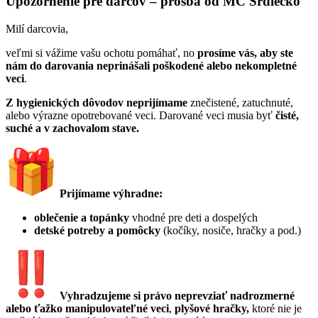
Upozornenie pre darcov – prosba od MC Srdiečko
Milí darcovia,
veľmi si vážime vašu ochotu pomáhať, no
prosíme vás, aby ste
nám do darovania neprinášali poškodené alebo nekompletné
veci
.
Z hygienických dôvodov
neprijímame
znečistené, zatuchnuté,
alebo výrazne opotrebované veci. Darované veci musia byť
čisté,
suché a v zachovalom stave.
Prijímame výhradne:
oblečenie a topánky
vhodné pre deti a dospelých
detské potreby a pomôcky
(kočíky, nosiče, hračky a pod.)
Vyhradzujeme si právo neprevziať nadrozmerné
alebo ťažko manipulovateľné veci
,
plyšové hračky,
ktoré nie je