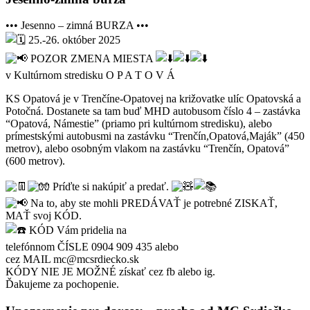
••• Jesenno – zimná BURZA •••
25.-26. október 2025
POZOR ZMENA MIESTA
v Kultúrnom stredisku O P A T O V Á
KS Opatová je v Trenčíne-Opatovej na križovatke ulíc Opatovská a
Potočná. Dostanete sa tam buď MHD autobusom číslo 4 – zastávka
“Opatová, Námestie” (priamo pri kultúrnom stredisku), alebo
prímestskými autobusmi na zastávku “Trenčín,Opatová,Maják” (450
metrov), alebo osobným vlakom na zastávku “Trenčín, Opatová”
(600 metrov).
Príďte si nakúpiť a predať.
Na to, aby ste mohli PREDÁVAŤ je potrebné ZISKAŤ,
MAŤ svoj KÓD.
KÓD Vám pridelia na
telefónnom ČÍSLE 0904 909 435 alebo
cez MAIL mc@mcsrdiecko.sk
KÓDY NIE JE MOŽNÉ získať cez fb alebo ig.
Ďakujeme za pochopenie.