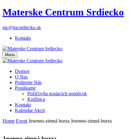
Materske Centrum Srdiecko
mc@mcsrdiecko.sk
Kontakt
Menu
Domov
O Nas
Podporte Nás
Ponúkame
Požičovňa nosiacich pomôcok
Knižnica
Kontakt
Kalendar Akcii
Home
Event
Jesenno-zimná burza
Jesenno-zimná burza
Jesenno-zimná burza